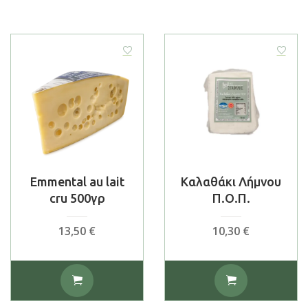
Emmental au lait
Καλαθάκι Λήμνου
cru 500γρ
Π.Ο.Π.
13,50
€
10,30
€