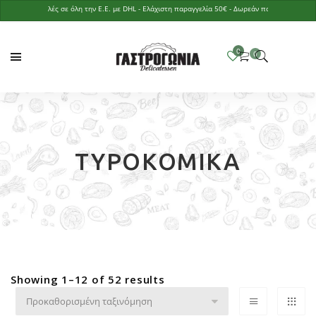
Αποστολές σε όλη την Ε.Ε. με DHL - Ελάχιστη παραγγελία 50€ - Δωρεάν παράδοση με παραγγε
ΤΥΡΟΚΟΜΙΚΆ
Showing 1–12 of 52 results