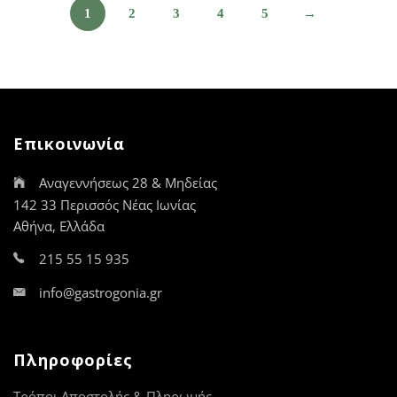
επιλογές
επιλογές
1
2
3
4
5
→
μπορούν
μπορούν
να
να
επιλεγούν
επιλεγούν
στη
στη
σελίδα
σελίδα
του
του
προϊόντος
προϊόντος
Επικοινωνία
Αναγεννήσεως 28 & Μηδείας
142 33 Περισσός Νέας Ιωνίας
Αθήνα, Ελλάδα
215 55 15 935
info@gastrogonia.gr
Πληροφορίες
Τρόποι Αποστολής & Πληρωμής