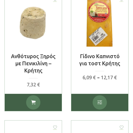
Ανθότυρος Ξηρός
Γίδινο Καπνιστό
με Πενικιλίνη –
για τοστ Κρήτης
Κρήτης
Price
6,09
€
–
12,17
€
range:
7,32
€
6,09 €
throu
Αυτό
12,17 €
το
προϊόν
έχει
πολλαπλές
παραλλαγές.