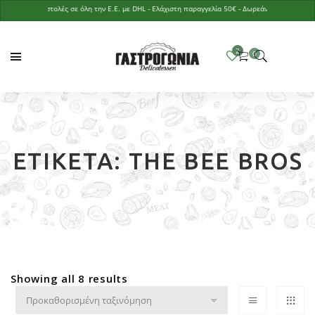
Αποστολές σε όλη την Ε.Ε. με DHL - Ελάχιστη παραγγελία 50€ - Δωρεάν παράδοση με παρ
ΕΤΙΚΈΤΑ:
THE BEE BROS
Showing all 8 results