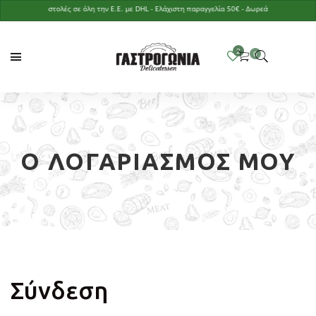
Αποστολές σε όλη την Ε.Ε. με DHL - Ελάχιστη παραγγελία 50€ - Δωρεάν παράδοση με π
Ο ΛΟΓΑΡΙΑΣΜΌΣ ΜΟΥ
Σύνδεση