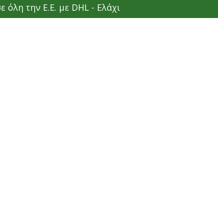
ην Ε.Ε. με DHL - Ελάχιστη παραγγελία 50€ - Δωρεάν