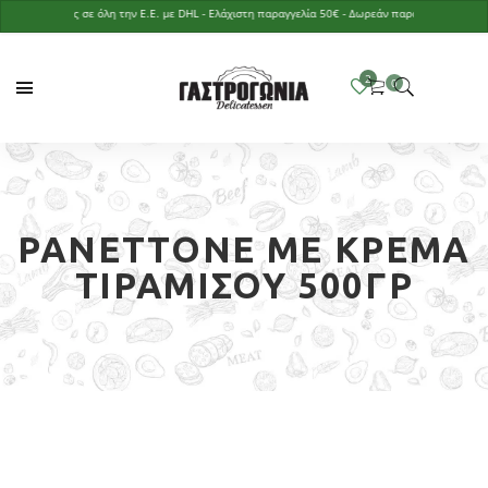
Αποστολές σε όλη την Ε.Ε. με DHL - Ελάχιστη παραγγελία 50€ - Δωρεάν παράδοση με παραγγελί
PANETTONE ΜΕ ΚΡΈΜΑ
ΤΙΡΑΜΙΣΟΎ 500ΓΡ