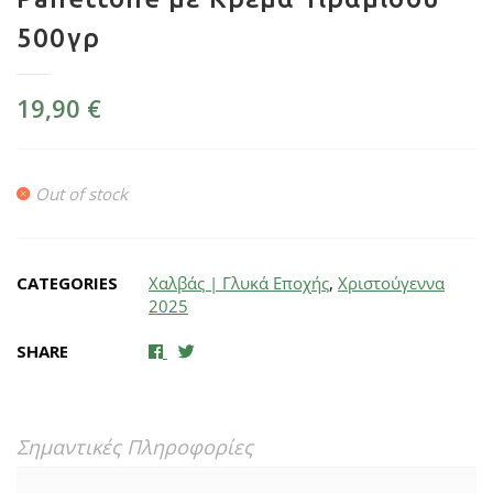
500γρ
19,90
€
Out of stock
CATEGORIES
Χαλβάς | Γλυκά Εποχής
,
Χριστούγεννα
2025
SHARE
Σημαντικές Πληροφορίες