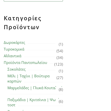
Κατηγορίες
Προϊόντων
Δωροκάρτες
(1)
Τυροκομικά
(54)
Αλλαντικά
(34)
Προϊόντα Παντοπωλείου
(123)
Σοκολάτες
(1)
Μέλι | Ταχίνι | Βούτυρα
(27)
καρπών
Μαρμελάδες | Γλυκά Κουταλιού
(8)
Παξιμάδια | Κριτσίνια | Ψωμί
(6)
τοστ