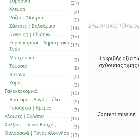
Ζυμαρικά
(31)
Άλευρα
(2)
Ρύζια | Όσπρια
(0)
Σημαντικές Πληρο
Σάλτσες | Βαλσάμικα
(14)
Dressing | Chutney
(13)
Ξηροί καρποί | Δημητριακά |
(17)
Σνάκ
Μπαχαρικά
Η ακριβής αξία τ
(2)
ισχύουσας τιμής 
Τουρσιά
(8)
Βότανα
(0)
Χυμοί
(3)
Γαλακτοκομικά
(12)
Βούτυρα | Αυγά | Γάλα
(5)
Γιαούρτια | Κρέμες
(7)
Content missing
Αλοιφές | Σαλάτες
(15)
Χαλβάς | Γλυκά Εποχής
(3)
Θαλασσινά | Τόνος Αλοννήσου
(17)