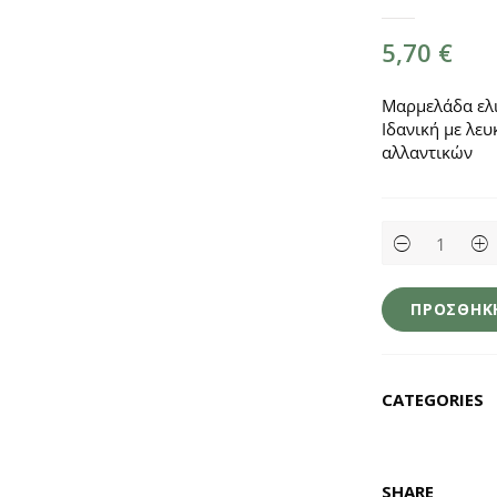
5,70
€
Μαρμελάδα ελι
Ιδανική με λευ
αλλαντικών
Μαρμελάδα
Ελιάς
Σκοπέλου
210γρ
quantity
ΠΡΟΣΘΉΚΗ
CATEGORIES
SHARE