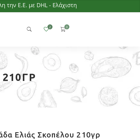
Ε. με DHL - Ελάχιστη παραγγελία 50€ - Δωρεάν παρά
 210ΓΡ
δα Ελιάς Σκοπέλου 210γρ