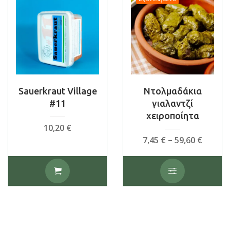
Sauerkraut Village
Ντολμαδάκια
#11
γιαλαντζί
χειροποίητα
10,20
€
Price
7,45
€
–
59,60
€
range:
7,45 €
Αυτό
throu
το
59,60 €
προϊόν
έχει
πολλαπλές
παραλλαγές.
Οι