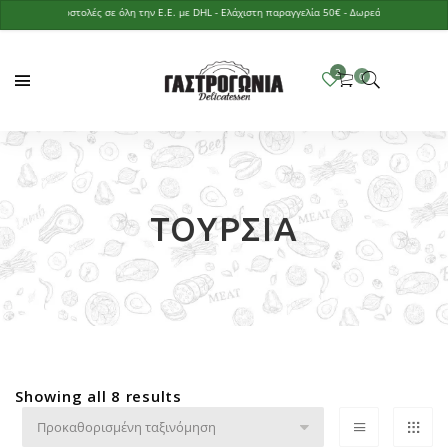
Αποστολές σε όλη την Ε.Ε. με DHL - Ελάχιστη παραγγελία 50€ - Δωρεάν παράδοση με παρ
ΤΟΥΡΣΙΆ
Showing all 8 results