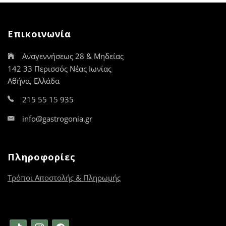
επιλογές
μπορούν
να
Επικοινωνία
επιλεγούν
στη
Αναγεννήσεως 28 & Μηδείας
σελίδα
142 33 Περισσός Νέας Ιωνίας
του
Αθήνα, Ελλάδα
προϊόντος
215 55 15 935
info@gastrogonia.gr
Πληροφορίες
Τρόποι Αποστολής & Πληρωμής
tiktok
instagram
facebook