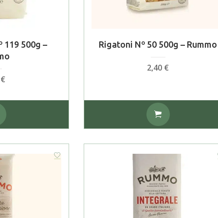
º 119 500g –
Rigatoni Nº 50 500g – Rummo
mo
2,40
€
0
€