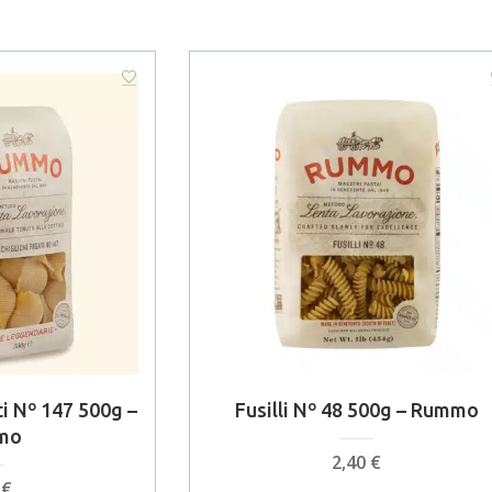
ti Nº 147 500g –
Fusilli Nº 48 500g – Rummo
mo
2,40
€
0
€