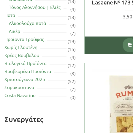
(13)
Lasagne Nº 173
Τόνος Αλοννήσου | Ελιές
(4)
Ποτά
3,5
(13)
Αλκοολούχα ποτά
(9)
Λικέρ
(7)
Προϊόντα Τρούφας
(19)
Χωρίς Γλουτένη
(15)
Κρέας Βούβαλου
(4)
Βιολογικά Προϊόντα
(12)
Βραβευμένα Προϊόντα
(8)
Χριστούγεννα 2025
(52)
Σαρακοστιανά
(7)
Costa Navarino
(0)
Συνεργάτες