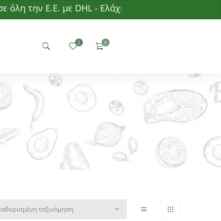
η την Ε.Ε. με DHL - Ελάχιστη παραγγελία 50€ - Δωρε