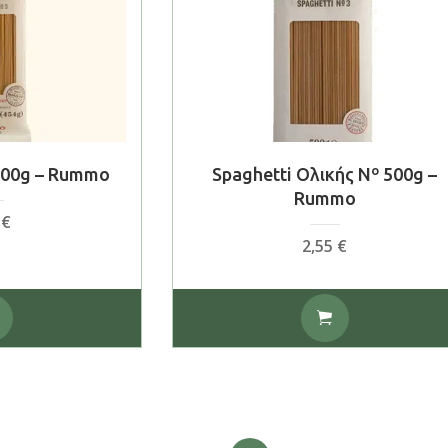
 500g – Rummo
Spaghetti Ολικής Nº 500g –
Rummo
5
€
2,55
€