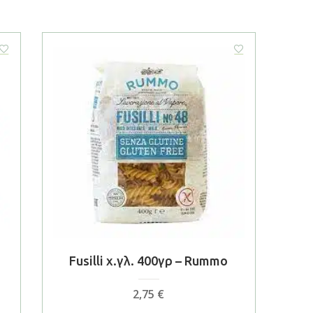
Fusilli χ.γλ. 400γρ – Rummo
2,75
€