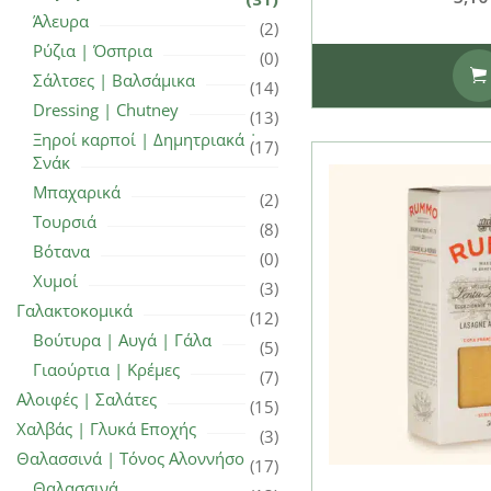
Άλευρα
(2)
Ρύζια | Όσπρια
(0)
Σάλτσες | Βαλσάμικα
(14)
Dressing | Chutney
(13)
Ξηροί καρποί | Δημητριακά |
(17)
Σνάκ
Μπαχαρικά
(2)
Τουρσιά
(8)
Βότανα
(0)
Χυμοί
(3)
Γαλακτοκομικά
(12)
Βούτυρα | Αυγά | Γάλα
(5)
Γιαούρτια | Κρέμες
(7)
Αλοιφές | Σαλάτες
(15)
Χαλβάς | Γλυκά Εποχής
(3)
Θαλασσινά | Τόνος Αλοννήσου
(17)
Θαλασσινά