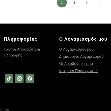
1
2
3
→
Πληροφορίες
Ο Λογαριασμός μου
Τρόποι Αποστολής &
Ο Λογαριασμός μου
Πληρωμής
Δημιουργία Λογαριασμού
Οι Διευθύνσεις μου
Ιστορικό Παραγγελιών
tiktok
instagram
facebook
eations