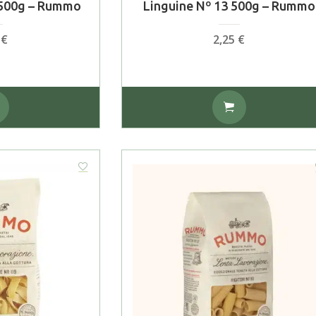
 500g – Rummo
Linguine Nº 13 500g – Rummo
0
€
2,25
€