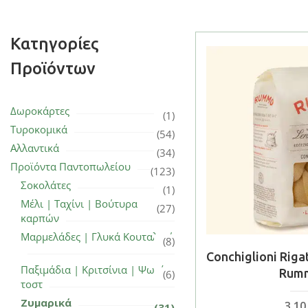
Κατηγορίες
Προϊόντων
Δωροκάρτες
(1)
Τυροκομικά
(54)
Αλλαντικά
(34)
Προϊόντα Παντοπωλείου
(123)
Σοκολάτες
(1)
Μέλι | Ταχίνι | Βούτυρα
(27)
καρπών
Μαρμελάδες | Γλυκά Κουταλιού
(8)
Conchiglioni Riga
Παξιμάδια | Κριτσίνια | Ψωμί
Rum
(6)
τοστ
Ζυμαρικά
3,1
(31)