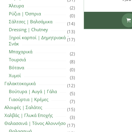
Άλευρα
(2)
Ρύζια | Όσπρια
(0)
Σάλτσες | Βαλσάμικα
(14)
Dressing | Chutney
(13)
Ξηροί καρποί | Δημητριακά |
(17)
Σνάκ
Μπαχαρικά
(2)
Τουρσιά
(8)
Βότανα
(0)
Χυμοί
(3)
Γαλακτοκομικά
(12)
Βούτυρα | Αυγά | Γάλα
(5)
Γιαούρτια | Κρέμες
(7)
Αλοιφές | Σαλάτες
(15)
Χαλβάς | Γλυκά Εποχής
(3)
Θαλασσινά | Τόνος Αλοννήσου
(17)
Θαλασσινά