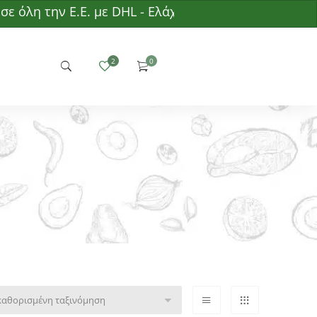
η την Ε.Ε. με DHL - Ελάχιστη παραγγελία 50€ - Δωρε