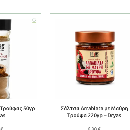
Τρούφας 50γρ
Σάλτσα Arrabiata με Μαύρη
yas
Τρούφα 220γρ – Dryas
0
€
6,30
€