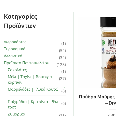
Κατηγορίες
Προϊόντων
Δωροκάρτες
(1)
Τυροκομικά
(54)
Αλλαντικά
(34)
Προϊόντα Παντοπωλείου
(123)
Σοκολάτες
(1)
Μέλι | Ταχίνι | Βούτυρα
(27)
καρπών
Μαρμελάδες | Γλυκά Κουταλιού
(8)
Πούδρα Μαύρης 
Παξιμάδια | Κριτσίνια | Ψωμί
– Dr
(6)
τοστ
Ζυμαρικά
7,3
(31)