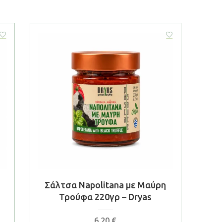
Σάλτσα Napolitana με Μαύρη
Τρούφα 220γρ – Dryas
6,20
€