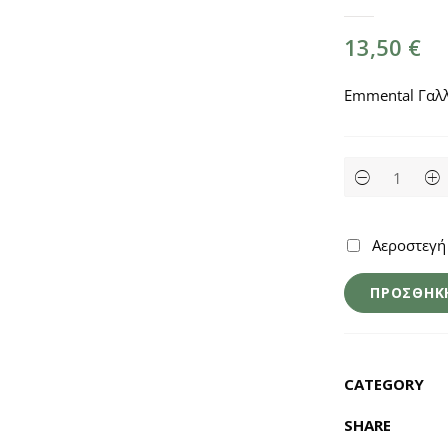
13,50
€
Emmental Γαλλ
Emmental
au
lait
cru
500γρ
Αεροστεγή 
quantity
ΠΡΟΣΘΉΚΗ
CATEGORY
SHARE