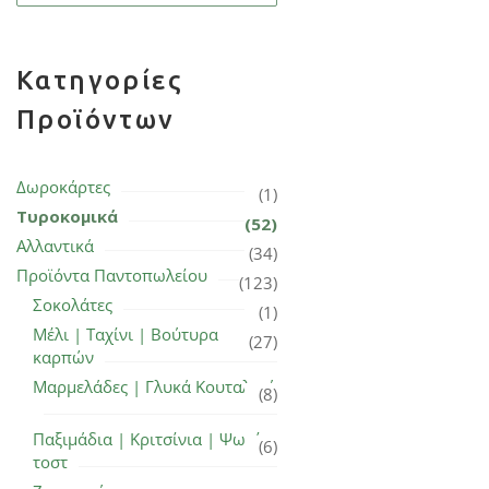
Κατηγορίες
Προϊόντων
Δωροκάρτες
(1)
Τυροκομικά
(52)
Αλλαντικά
(34)
Προϊόντα Παντοπωλείου
(123)
Σοκολάτες
(1)
Μέλι | Ταχίνι | Βούτυρα
(27)
καρπών
Μαρμελάδες | Γλυκά Κουταλιού
(8)
Παξιμάδια | Κριτσίνια | Ψωμί
(6)
τοστ