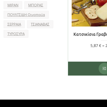
ΜΙΡΑΝ
ΜΠΟΡΑΣ
ΠΟΥΛΤΣΙΔΗ Οινοποιϊα
ΣΕΡΡΑΙΑ
ΤΣΙΑΝΑΒΑΣ
ΤΥΡΟΣΥΡΑ
Κατσικίσια Γραβ
5,87
€
–