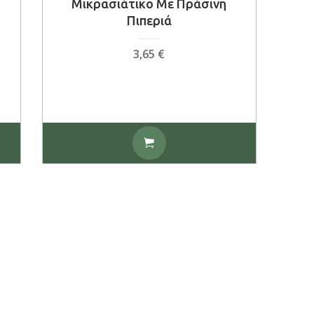
Μικρασιάτικο Με Πράσινη
Πιπεριά
3,65
€