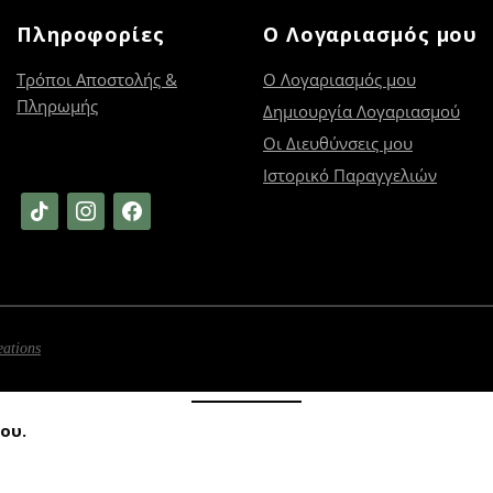
να
Πληροφορίες
Ο Λογαριασμός μου
επιλεγούν
στη
Τρόποι Αποστολής &
Ο Λογαριασμός μου
σελίδα
Πληρωμής
του
Δημιουργία Λογαριασμού
προϊόντος
Οι Διευθύνσεις μου
Ιστορικό Παραγγελιών
tiktok
instagram
facebook
eations
ου.