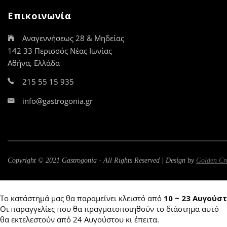
Επικοινωνία
Αναγεννήσεως 28 & Μηδείας
142 33 Περισσός Νέας Ιωνίας
Αθήνα, Ελλάδα
215 55 15 935
info@gastrogonia.gr
Copyright © 2021 Gastrogonia - All Rights Reserved | Design by
Golden Cr
Το κατάστημά μας θα παραμείνει κλειστό από
10 ~ 23 Αυγούστ
Οι παραγγελίες που θα πραγματοποιηθούν το διάστημα αυτό
θα εκτελεστούν από 24 Αυγούστου κι έπειτα.