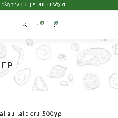
ην Ε.Ε. με DHL - Ελάχιστη παραγγελία 50€ - Δωρεάν 
0ΓΡ
l au lait cru 500γρ