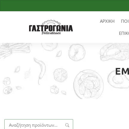
ΑΡΧΙΚΗ
ΠΟΙ
ΕΠΙΚ
EM
Αναζήτηση
για: