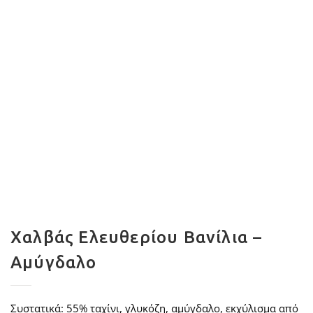
Χαλβάς Ελευθερίου Βανίλια –
Αμύγδαλο
Συστατικά: 55% ταχίνι, γλυκόζη, αμύγδαλο, εκχύλισμα από