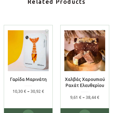
Related Products
Γαρίδα Μαρινάτη
Χαλβάς Χαρουπιού
Ραχάτ Ελευθερίου
Price
10,30
€
–
30,92
€
range:
Price
9,61
€
–
38,44
€
10,30 €
range:
through
9,61 €
Αυτό
Αυτό