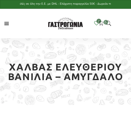
Αποστολές σε όλη την Ε.Ε. με DHL - Ελάχιστη παραγγελία 50€ - Δωρεάν παράδοση με παραγγ
ΧΑΛΒΆΣ ΕΛΕΥΘΕΡΊΟΥ
ΒΑΝΊΛΙΑ – ΑΜΎΓΔΑΛΟ