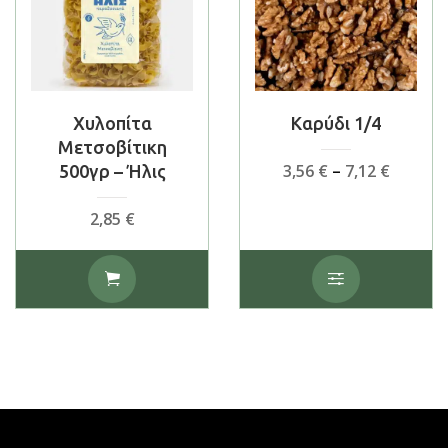
Χυλοπίτα
Καρύδι 1/4
Μετσοβίτικη
Price
3,56
€
–
7,12
€
500γρ – Ήλις
range:
3,56 €
2,85
€
throug
7,12 €
Αυτό
το
προϊόν
έχει
πολλαπλές
παραλλαγές.
Οι
επιλογές
μπορούν