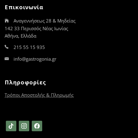
να
Επικοινωνία
επιλεγούν
στη
Αναγεννήσεως 28 & Μηδείας
σελίδα
του
142 33 Περισσός Νέας Ιωνίας
προϊόντος
Αθήνα, Ελλάδα
215 55 15 935
info@gastrogonia.gr
Πληροφορίες
Τρόποι Αποστολής & Πληρωμής
tiktok
instagram
facebook