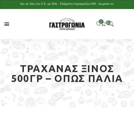
Αποστολές σε όλη την Ε.Ε. με DHL - Ελάχιστη παραγγελία 50€ - Δωρεάν παράδοση με παραγγ
ΤΡΑΧΑΝΆΣ ΞΙΝΌΣ
500ΓΡ – ΌΠΩΣ ΠΑΛΙΆ