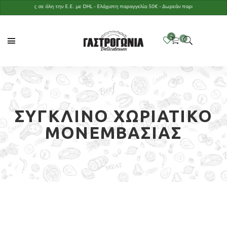
Αποστολές σε όλη την Ε.Ε. με DHL - Ελάχιστη παραγγελία 50€ - Δωρεάν παράδοση με παραγγελί
ΣΎΓΚΛΙΝΟ ΧΩΡΙΆΤΙΚΟ
ΜΟΝΕΜΒΑΣΙΆΣ