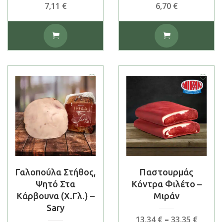
7,11
€
6,70
€
Γαλοπούλα Στήθος,
Παστουρμάς
Ψητό Στα
Κόντρα Φιλέτο –
Κάρβουνα (χ.γλ.) –
Μιράν
Sary
Price
13,34
€
–
33,35
€