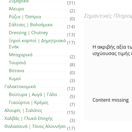
Ζυμαρικά
(31)
Άλευρα
(2)
Σημαντικές Πληρο
Ρύζια | Όσπρια
(0)
Σάλτσες | Βαλσάμικα
(14)
Dressing | Chutney
(13)
Ξηροί καρποί | Δημητριακά |
(17)
Σνάκ
Η ακριβής αξία τ
ισχύουσας τιμής 
Μπαχαρικά
(2)
Τουρσιά
(8)
Βότανα
(0)
Χυμοί
(3)
Γαλακτοκομικά
(12)
Βούτυρα | Αυγά | Γάλα
(5)
Content missing
Γιαούρτια | Κρέμες
(7)
Αλοιφές | Σαλάτες
(15)
Χαλβάς | Γλυκά Εποχής
(3)
Θαλασσινά | Τόνος Αλοννήσου
(17)