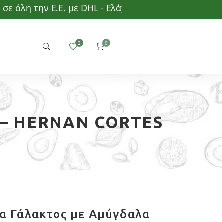
η την Ε.Ε. με DHL - Ελάχιστη παραγγελία 50€ - Δωρ
– HERNAN CORTES
α Γάλακτος με Αμύγδαλα