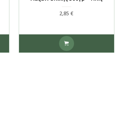
2,85
€