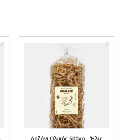
–
Λαζάνι Ολικής 500γρ – Ήλις