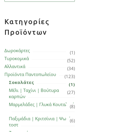
Κατηγορίες
Προϊόντων
Δωροκάρτες
(1)
Τυροκομικά
(52)
Αλλαντικά
(34)
Προϊόντα Παντοπωλείου
(123)
Σοκολάτες
(1)
Μέλι | Ταχίνι | Βούτυρα
(27)
καρπών
Μαρμελάδες | Γλυκά Κουταλιού
(8)
Παξιμάδια | Κριτσίνια | Ψωμί
(6)
τοστ