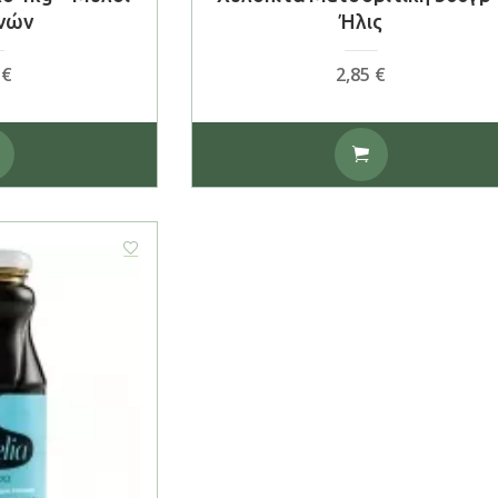
νών
Ήλις
0
€
2,85
€