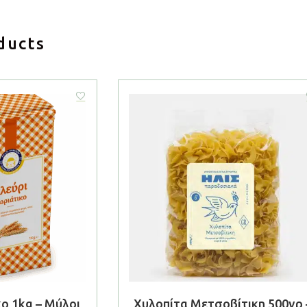
ducts
ο 1kg – Μύλοι
Χυλοπίτα Μετσοβίτικη 500γρ 