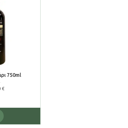
άρι 750ml
0
€