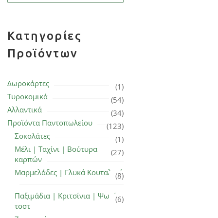
Κατηγορίες
Προϊόντων
Δωροκάρτες
(1)
Τυροκομικά
(54)
Αλλαντικά
(34)
Προϊόντα Παντοπωλείου
(123)
Σοκολάτες
(1)
Μέλι | Ταχίνι | Βούτυρα
(27)
καρπών
Μαρμελάδες | Γλυκά Κουταλιού
(8)
Παξιμάδια | Κριτσίνια | Ψωμί
(6)
τοστ