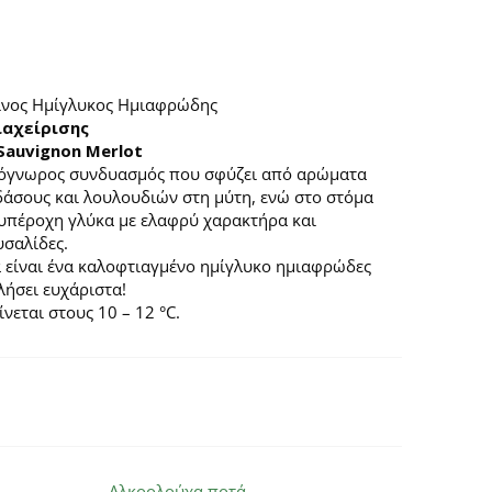
ίνος Ημίγλυκος Ημιαφρώδης
ιαχείρισης
Sauvignon Merlot
τόγνωρος συνδυασμός που σφύζει από αρώματα
άσους και λουλουδιών στη μύτη, ενώ στο στόμα
 υπέροχη γλύκα με ελαφρύ χαρακτήρα και
υσαλίδες.
 είναι ένα καλοφτιαγμένο ημίγλυκο ημιαφρώδες
λήσει ευχάριστα!
ίνεται στους 10 – 12 °C.
Αλκοολούχα ποτά