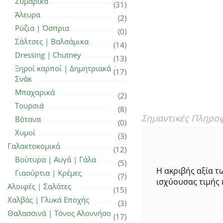
Ζυμαρικά
(31)
Άλευρα
(2)
Ρύζια | Όσπρια
(0)
Σάλτσες | Βαλσάμικα
(14)
Dressing | Chutney
(13)
Ξηροί καρποί | Δημητριακά |
(17)
Σνάκ
Μπαχαρικά
(2)
Τουρσιά
(8)
Σημαντικές Πληρο
Βότανα
(0)
Χυμοί
(3)
Γαλακτοκομικά
(12)
Βούτυρα | Αυγά | Γάλα
(5)
Η ακριβής αξία τ
Γιαούρτια | Κρέμες
(7)
ισχύουσας τιμής 
Αλοιφές | Σαλάτες
(15)
Χαλβάς | Γλυκά Εποχής
(3)
Θαλασσινά | Τόνος Αλοννήσου
(17)