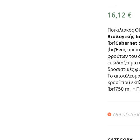
16,12
€
Ποικιλιακός Ο
Βιολογικής δ
[br]
Cabernet 
[br]Ένας πρω
φρούτων του δ
ευωδιάζει μια
δροσιστικές φ
Το αποτέλεσμα
κρασί που εκπ
[br]750 ml • Π
Out of stock
CATEGORY