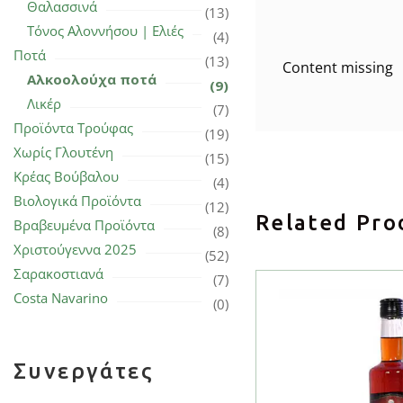
Θαλασσινά
(13)
Τόνος Αλοννήσου | Ελιές
(4)
Ποτά
(13)
Content missing
Αλκοολούχα ποτά
(9)
Λικέρ
(7)
Προϊόντα Τρούφας
(19)
Χωρίς Γλουτένη
(15)
Κρέας Βούβαλου
(4)
Βιολογικά Προϊόντα
(12)
Related Pro
Βραβευμένα Προϊόντα
(8)
Χριστούγεννα 2025
(52)
Σαρακοστιανά
(7)
Costa Navarino
(0)
Συνεργάτες