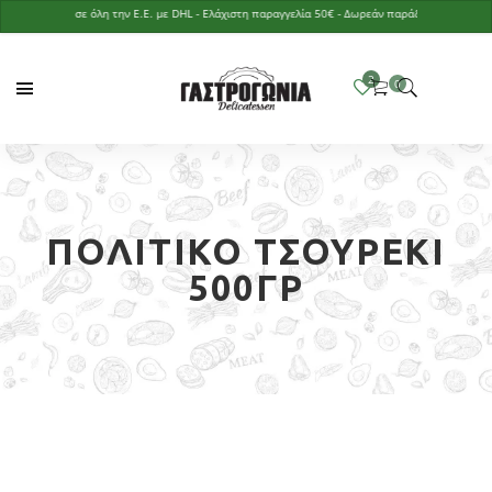
ποστολές σε όλη την Ε.Ε. με DHL - Ελάχιστη παραγγελία 50€ - Δωρεάν παράδοση με παραγγελία
ΠΟΛΊΤΙΚΟ ΤΣΟΥΡΈΚΙ
500ΓΡ