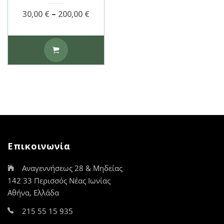
Price
30,00
€
–
200,00
€
range:
30,00 €
Αυτό
through
το
200,00 €
προϊόν
έχει
πολλαπλές
παραλλαγές.
Οι
επιλογές
μπορούν
να
Επικοινωνία
επιλεγούν
στη
Αναγεννήσεως 28 & Μηδείας
σελίδα
του
142 33 Περισσός Νέας Ιωνίας
προϊόντος
Αθήνα, Ελλάδα
215 55 15 935