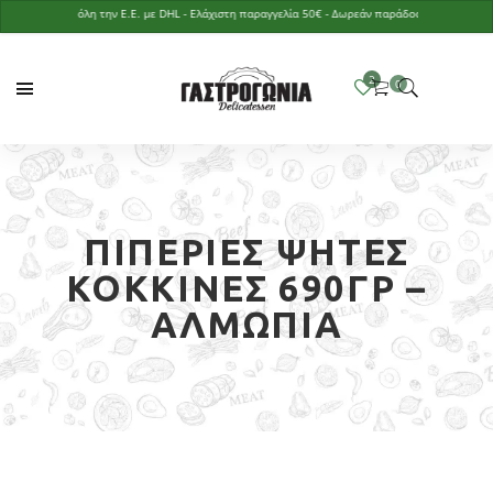
στολές σε όλη την Ε.Ε. με DHL - Ελάχιστη παραγγελία 50€ - Δωρεάν παράδοση με παραγγελία ά
ΠΙΠΕΡΙΈΣ ΨΗΤΈΣ
ΚΌΚΚΙΝΕΣ 690ΓΡ –
ΑΛΜΩΠΊΑ