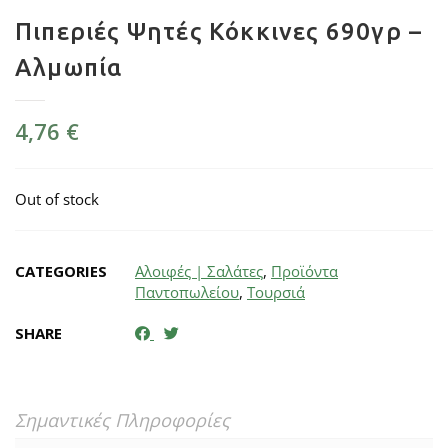
Πιπεριές Ψητές Κόκκινες 690γρ –
Αλμωπία
4,76
€
Out of stock
CATEGORIES
Αλοιφές | Σαλάτες
,
Προϊόντα
Παντοπωλείου
,
Τουρσιά
SHARE
Σημαντικές Πληροφορίες