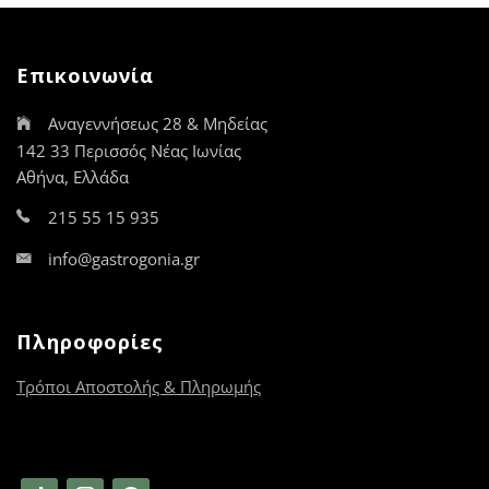
επιλογές
μπορούν
να
Επικοινωνία
επιλεγούν
στη
Αναγεννήσεως 28 & Μηδείας
σελίδα
του
142 33 Περισσός Νέας Ιωνίας
προϊόντος
Αθήνα, Ελλάδα
215 55 15 935
info@gastrogonia.gr
Πληροφορίες
Τρόποι Αποστολής & Πληρωμής