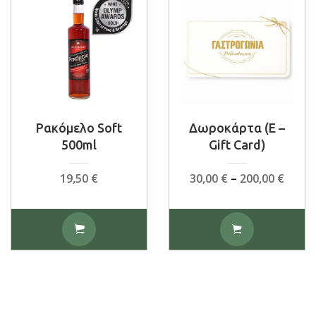
Ρακόμελο Soft
Δωροκάρτα (E –
500ml
Gift Card)
Price
19,50
€
30,00
€
–
200,00
€
range
30,00
Αυτό
thro
το
200,0
προϊόν
έχει
πολλαπλές
παραλλαγές.
Οι