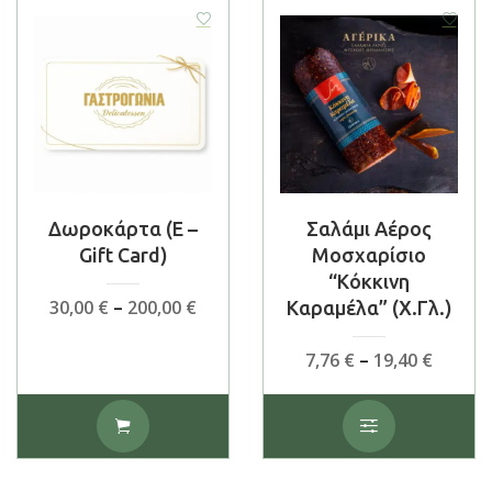
Δωροκάρτα (E –
Σαλάμι Αέρος
Gift Card)
Μοσχαρίσιο
“Κόκκινη
Price
30,00
€
–
200,00
€
Καραμέλα” (χ.γλ.)
range:
30,00 €
Price
7,76
€
–
19,40
€
through
range:
200,00 €
7,76 €
Αυτό
Αυτό
throu
το
το
19,40 €
προϊόν
προϊόν
έχει
έχει