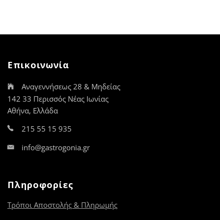
πολλαπλές
πολλαπλές
παραλλαγές.
παραλλαγές.
Οι
Οι
επιλογές
επιλογές
μπορούν
μπορούν
να
να
Επικοινωνία
επιλεγούν
επιλεγούν
στη
στη
Αναγεννήσεως 28 & Μηδείας
σελίδα
σελίδα
του
του
142 33 Περισσός Νέας Ιωνίας
προϊόντος
προϊόντος
Αθήνα, Ελλάδα
215 55 15 935
info@gastrogonia.gr
Πληροφορίες
Τρόποι Αποστολής & Πληρωμής