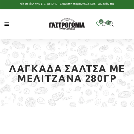
Αποστολές σε όλη την Ε.Ε. με DHL - Ελάχιστη παραγγελία 50€ - Δωρεάν παράδοση με παραγγε
ΛΑΓΚΑΔΆ ΣΆΛΤΣΑ ΜΕ
ΜΕΛΙΤΖΆΝΑ 280ΓΡ