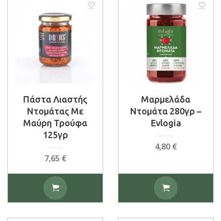
Πάστα Λιαστής
Μαρμελάδα
Ντομάτας Με
Ντομάτα 280γρ –
Μαύρη Τρούφα
Evlogia
125γρ
4,80
€
7,65
€