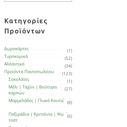
Κατηγορίες
Προϊόντων
Δωροκάρτες
(1)
Τυροκομικά
(52)
Αλλαντικά
(34)
Προϊόντα Παντοπωλείου
(123)
Σοκολάτες
(1)
Μέλι | Ταχίνι | Βούτυρα
(27)
καρπών
Μαρμελάδες | Γλυκά Κουταλιού
(8)
Παξιμάδια | Κριτσίνια | Ψωμί
(6)
τοστ