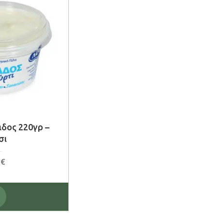
άδος 220γρ –
σι
0
€