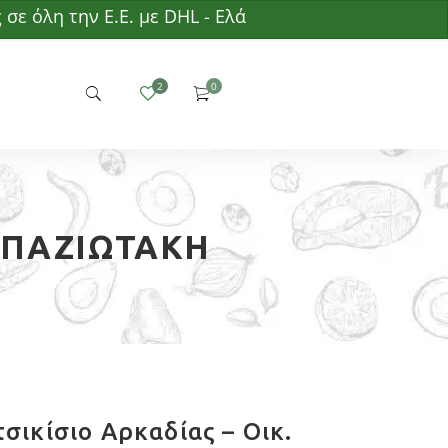
η την Ε.Ε. με DHL - Ελάχιστη παραγγελία 50€ - Δωρ
 ΜΠΑΖΙΩΤΆΚΗ
σικίσιο Αρκαδίας – Οικ.