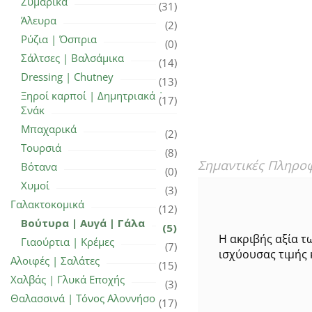
Ζυμαρικά
(31)
Άλευρα
(2)
Ρύζια | Όσπρια
(0)
Σάλτσες | Βαλσάμικα
(14)
Dressing | Chutney
(13)
Ξηροί καρποί | Δημητριακά |
(17)
Σνάκ
Μπαχαρικά
(2)
Τουρσιά
(8)
Σημαντικές Πληρο
Βότανα
(0)
Χυμοί
(3)
Γαλακτοκομικά
(12)
Βούτυρα | Αυγά | Γάλα
(5)
Η ακριβής αξία τ
Γιαούρτια | Κρέμες
(7)
ισχύουσας τιμής 
Αλοιφές | Σαλάτες
(15)
Χαλβάς | Γλυκά Εποχής
(3)
Θαλασσινά | Τόνος Αλοννήσου
(17)