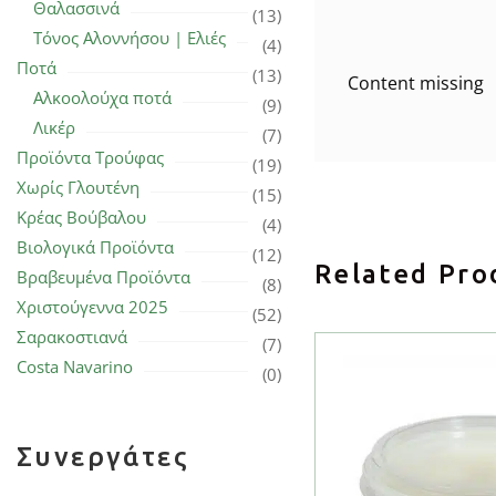
Θαλασσινά
(13)
Τόνος Αλοννήσου | Ελιές
(4)
Ποτά
(13)
Content missing
Αλκοολούχα ποτά
(9)
Λικέρ
(7)
Προϊόντα Τρούφας
(19)
Χωρίς Γλουτένη
(15)
Κρέας Βούβαλου
(4)
Βιολογικά Προϊόντα
(12)
Related Pro
Βραβευμένα Προϊόντα
(8)
Χριστούγεννα 2025
(52)
Σαρακοστιανά
(7)
Costa Navarino
(0)
Συνεργάτες