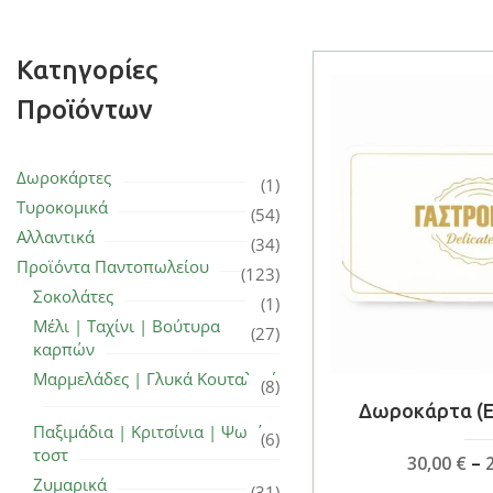
Κατηγορίες
Προϊόντων
Δωροκάρτες
(1)
Τυροκομικά
(54)
Αλλαντικά
(34)
Προϊόντα Παντοπωλείου
(123)
Σοκολάτες
(1)
Μέλι | Ταχίνι | Βούτυρα
(27)
καρπών
Μαρμελάδες | Γλυκά Κουταλιού
(8)
Δωροκάρτα (E 
Παξιμάδια | Κριτσίνια | Ψωμί
(6)
τοστ
30,00
€
–
Ζυμαρικά
(31)