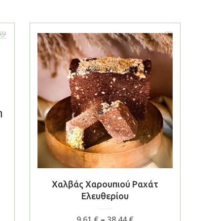
η
Χαλβάς Χαρουπιού Ραχάτ
Ελευθερίου
Price
9,61
€
–
38,44
€