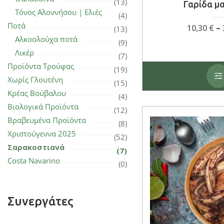
(13)
Γαρίδα μ
Τόνος Αλοννήσου | Ελιές
(4)
Ποτά
10,30
€
–
(13)
Αλκοολούχα ποτά
(9)
Λικέρ
(7)
Προϊόντα Τρούφας
(19)
Χωρίς Γλουτένη
(15)
Κρέας Βούβαλου
(4)
Βιολογικά Προϊόντα
(12)
Βραβευμένα Προϊόντα
(8)
Χριστούγεννα 2025
(52)
Σαρακοστιανά
(7)
Costa Navarino
(0)
Συνεργάτες