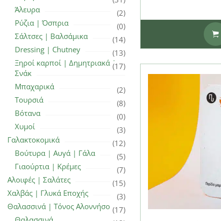
Άλευρα
(2)
Ρύζια | Όσπρια
(0)
Σάλτσες | Βαλσάμικα
(14)
Dressing | Chutney
(13)
Ξηροί καρποί | Δημητριακά |
(17)
Σνάκ
Μπαχαρικά
(2)
Τουρσιά
(8)
Βότανα
(0)
Χυμοί
(3)
Γαλακτοκομικά
(12)
Βούτυρα | Αυγά | Γάλα
(5)
Γιαούρτια | Κρέμες
(7)
Αλοιφές | Σαλάτες
(15)
Χαλβάς | Γλυκά Εποχής
(3)
Θαλασσινά | Τόνος Αλοννήσου
(17)
Θαλασσινά