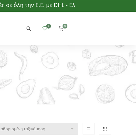
λη την Ε.Ε. με DHL - Ελάχιστη παραγγελία 50€ - Δω