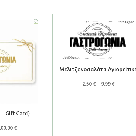
Μελιτζανοσαλάτα Αγιορείτικ
Price
2,50
€
–
9,99
€
range:
2,50 €
through
9,99 €
– Gift Card)
Price
200,00
€
range: