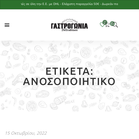
Αποστολές σε όλη την Ε.Ε. με DHL - Ελάχιστη παραγγελία 50€ - Δωρεάν παράδοση με παραγγ
ΕΤΙΚΈΤΑ:
ΑΝΟΣΟΠΟΙΗΤΙΚΌ
15 Οκτωβρίου, 2022