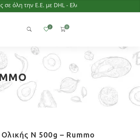
λη την Ε.Ε. με DHL - Ελάχιστη παραγγελία 50€ - Δω
RUMMO
i Ολικής N 500g – Rummo