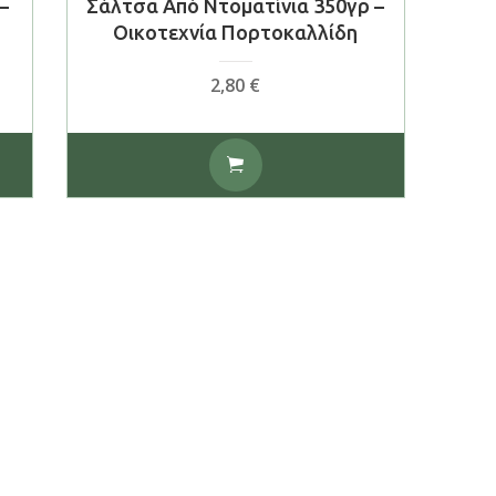
–
Σάλτσα Από Ντοματίνια 350γρ –
Οικοτεχνία Πορτοκαλλίδη
2,80
€