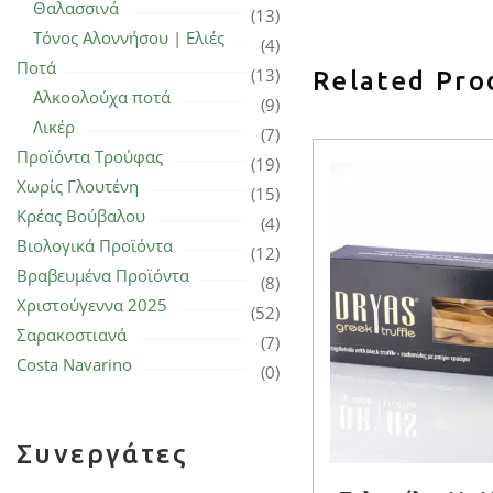
Θαλασσινά
(13)
Τόνος Αλοννήσου | Ελιές
(4)
Ποτά
(13)
Related Pro
Αλκοολούχα ποτά
(9)
Λικέρ
(7)
Προϊόντα Τρούφας
(19)
Χωρίς Γλουτένη
(15)
Κρέας Βούβαλου
(4)
Βιολογικά Προϊόντα
(12)
Βραβευμένα Προϊόντα
(8)
Χριστούγεννα 2025
(52)
Σαρακοστιανά
(7)
Costa Navarino
(0)
Συνεργάτες