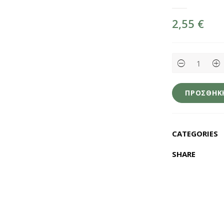
2,55
€
Linguini
Ολικής
N
500g
-
ΠΡΟΣΘΉΚΗ
Rummo
quantity
CATEGORIES
SHARE