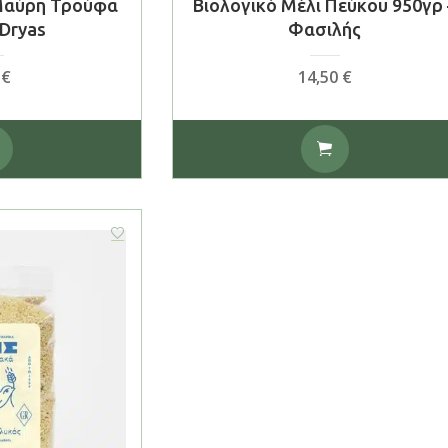
Μαύρη Τρούφα
Βιολογικό Μέλι Πεύκου 950γρ 
 Dryas
Φασιλής
5
€
14,50
€