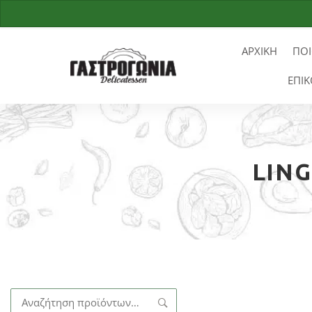
ΑΡΧΙΚΗ
ΠΟΙ
ΕΠΙΚ
LING
Αναζήτηση
για: