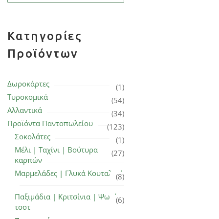
Κατηγορίες
Προϊόντων
Δωροκάρτες
(1)
Τυροκομικά
(54)
Αλλαντικά
(34)
Προϊόντα Παντοπωλείου
(123)
Σοκολάτες
(1)
Μέλι | Ταχίνι | Βούτυρα
(27)
καρπών
Μαρμελάδες | Γλυκά Κουταλιού
(8)
Παξιμάδια | Κριτσίνια | Ψωμί
(6)
τοστ