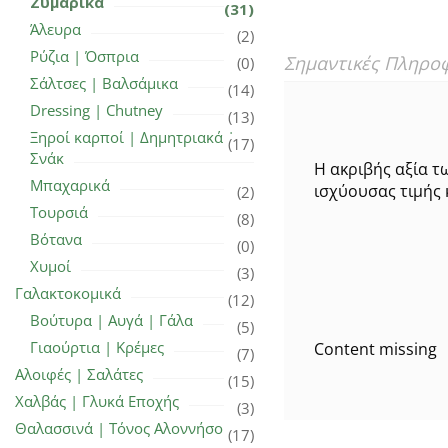
Ζυμαρικά
(31)
Άλευρα
(2)
Ρύζια | Όσπρια
Σημαντικές Πληρο
(0)
Σάλτσες | Βαλσάμικα
(14)
Dressing | Chutney
(13)
Ξηροί καρποί | Δημητριακά |
(17)
Σνάκ
Η ακριβής αξία τ
Μπαχαρικά
ισχύουσας τιμής 
(2)
Τουρσιά
(8)
Βότανα
(0)
Χυμοί
(3)
Γαλακτοκομικά
(12)
Βούτυρα | Αυγά | Γάλα
(5)
Γιαούρτια | Κρέμες
Content missing
(7)
Αλοιφές | Σαλάτες
(15)
Χαλβάς | Γλυκά Εποχής
(3)
Θαλασσινά | Τόνος Αλοννήσου
(17)