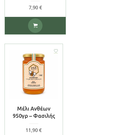
7,90
€
Μέλι Ανθέων
950γρ – Φασιλής
11,90
€