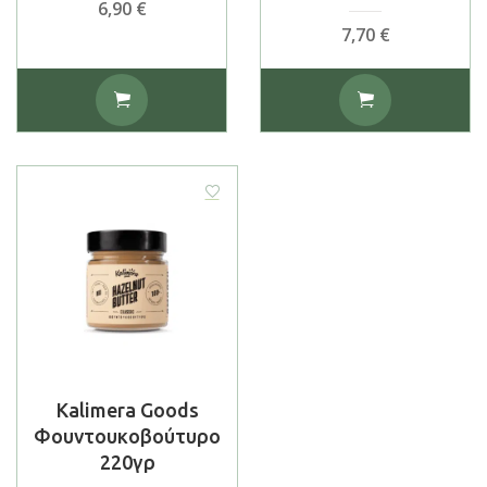
6,90
€
7,70
€
Kalimera Goods
Φουντουκοβούτυρο
220γρ