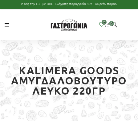
στολές σε όλη την Ε.Ε. με DHL - Ελάχιστη παραγγελία 50€ - Δωρεάν παράδοση με παραγγελία ά
KALIMERA GOODS
ΑΜΥΓΔΑΛΟΒΟΎΤΥΡΟ
ΛΕΥΚΌ 220ΓΡ