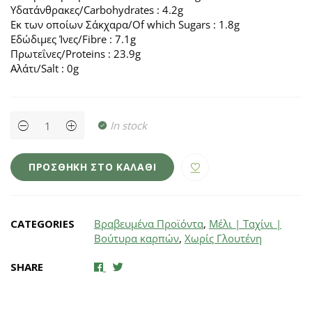
Υδατάνθρακες/Carbohydrates : 4.2g
Εκ των οπoίων Σάκχαρα/Of which Sugars : 1.8g
Εδώδιμες Ίνες/Fibre : 7.1g
Πρωτεΐνες/Proteins : 23.9g
Αλάτι/Salt : 0g
Kalimera
In stock
Goods
Αμυγδαλοβούτυρο
λευκό
220γρ
ΠΡΟΣΘΉΚΗ ΣΤΟ ΚΑΛΆΘΙ
quantity
CATEGORIES
Βραβευμένα Προϊόντα
,
Μέλι | Ταχίνι |
Βούτυρα καρπών
,
Χωρίς Γλουτένη
SHARE