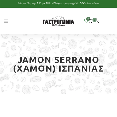
Αποστολές σε όλη την Ε.Ε. με DHL - Ελάχιστη παραγγελία 50€ - Δωρεάν παράδοση με παραγγ
JAMON SERRANO
(ΧΑΜΌΝ) ΙΣΠΑΝΊΑΣ