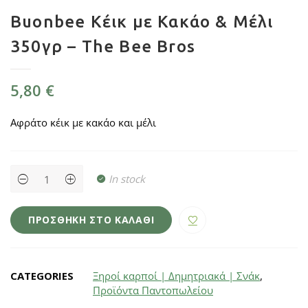
Buonbee Κέικ με Κακάο & Μέλι
350γρ – The Bee Bros
5,80
€
Αφράτο κέικ με κακάο και μέλι
Buonbee
In stock
Κέικ
με
Κακάο
&
ΠΡΟΣΘΉΚΗ ΣΤΟ ΚΑΛΆΘΙ
Μέλι
350γρ
-
The
Bee
CATEGORIES
Ξηροί καρποί | Δημητριακά | Σνάκ
,
Bros
quantity
Προϊόντα Παντοπωλείου