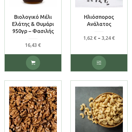
Βιολογικό Μέλι
Ηλιόσπορος
Ελάτης & Θυμάρι
Ανάλατος
950γρ – Φασιλής
Price
1,62
€
–
3,24
€
range:
16,43
€
1,62 €
throug
Αυτό
3,24 €
το
προϊόν
έχει
πολλαπλές
παραλλαγές.
Οι
επιλογές
μπορούν
να
επιλεγούν
στη