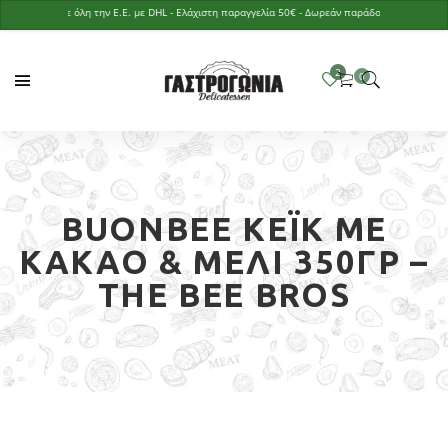
στολές σε όλη την Ε.Ε. με DHL - Ελάχιστη παραγγελία 50€ - Δωρεάν παράδοση με παραγγελία ά
BUONBEE ΚΈΙΚ ΜΕ
ΚΑΚΆΟ & ΜΈΛΙ 350ΓΡ –
THE BEE BROS