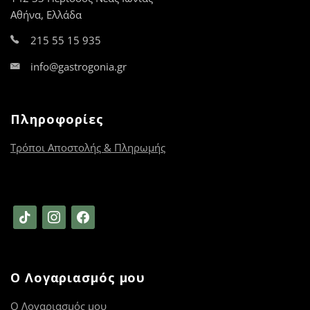
προϊόντος
προϊόντος
Αθήνα, Ελλάδα
215 55 15 935
info@gastrogonia.gr
Πληροφορίες
Τρόποι Αποστολής & Πληρωμής
tiktok
instagram
facebook
Ο Λογαριασμός μου
Ο Λογαριασμός μου