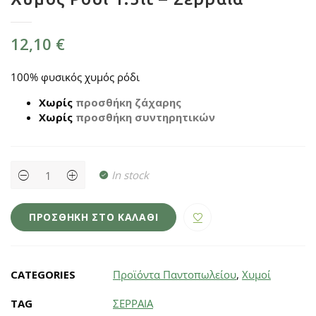
12,10
€
100% φυσικός χυμός ρόδι
Χωρίς
προσθήκη ζάχαρης
Χωρίς
προσθήκη συντηρητικών
Χυμός
In stock
Ρόδι
1.5lt
-
Σερραία
ΠΡΟΣΘΉΚΗ ΣΤΟ ΚΑΛΆΘΙ
quantity
CATEGORIES
Προϊόντα Παντοπωλείου
,
Χυμοί
TAG
ΣΕΡΡΑΙΑ