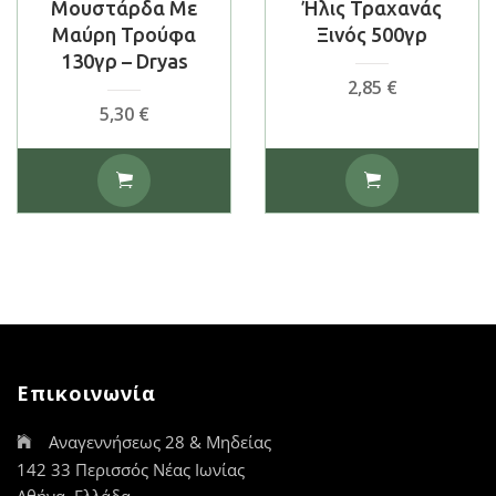
Μουστάρδα Με
Ήλις Τραχανάς
Μαύρη Τρούφα
Ξινός 500γρ
130γρ – Dryas
2,85
€
5,30
€
Επικοινωνία
Αναγεννήσεως 28 & Μηδείας
142 33 Περισσός Νέας Ιωνίας