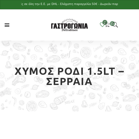
Αποστολές σε όλη την Ε.Ε. με DHL - Ελάχιστη παραγγελία 50€ - Δωρεάν παράδοση με παραγγελ
ΧΥΜΌΣ ΡΌΔΙ 1.5LT –
ΣΕΡΡΑΊΑ