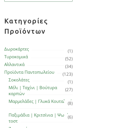
Κατηγορίες
Προϊόντων
Δωροκάρτες
(1)
Τυροκομικά
(52)
Αλλαντικά
(34)
Προϊόντα Παντοπωλείου
(123)
Σοκολάτες
(1)
Μέλι | Ταχίνι | Βούτυρα
(27)
καρπών
Μαρμελάδες | Γλυκά Κουταλιού
(8)
Παξιμάδια | Κριτσίνια | Ψωμί
(6)
τοστ