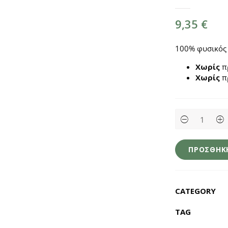
9,35
€
100% φυσικός
Χωρίς
π
Χωρίς
π
Χυμός
Ξινόμηλο
1.5lt
-
Σερραία
ΠΡΟΣΘΉΚΗ
quantity
CATEGORY
TAG