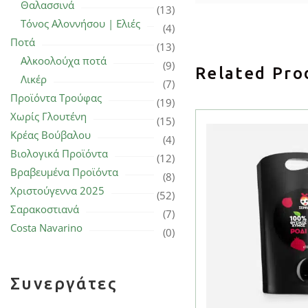
Θαλασσινά
(13)
Τόνος Αλοννήσου | Ελιές
(4)
Ποτά
(13)
Αλκοολούχα ποτά
(9)
Related Pro
Λικέρ
(7)
Προϊόντα Τρούφας
(19)
Χωρίς Γλουτένη
(15)
Κρέας Βούβαλου
(4)
Βιολογικά Προϊόντα
(12)
Βραβευμένα Προϊόντα
(8)
Χριστούγεννα 2025
(52)
Σαρακοστιανά
(7)
Costa Navarino
(0)
Συνεργάτες