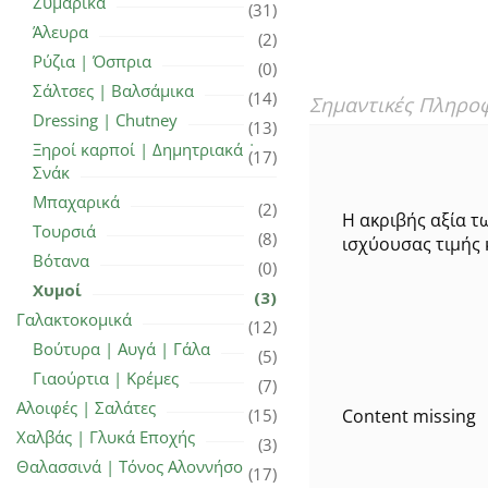
Ζυμαρικά
(31)
Άλευρα
(2)
Ρύζια | Όσπρια
(0)
Σάλτσες | Βαλσάμικα
(14)
Σημαντικές Πληρο
Dressing | Chutney
(13)
Ξηροί καρποί | Δημητριακά |
(17)
Σνάκ
Μπαχαρικά
(2)
Η ακριβής αξία τ
Τουρσιά
(8)
ισχύουσας τιμής 
Βότανα
(0)
Χυμοί
(3)
Γαλακτοκομικά
(12)
Βούτυρα | Αυγά | Γάλα
(5)
Γιαούρτια | Κρέμες
(7)
Αλοιφές | Σαλάτες
Content missing
(15)
Χαλβάς | Γλυκά Εποχής
(3)
Θαλασσινά | Τόνος Αλοννήσου
(17)