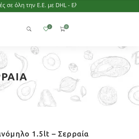
 όλη την Ε.Ε. με DHL - Ελάχιστη παραγγελία 50€ - Δ
ΡΡΑΊΑ
ινόμηλο 1.5lt – Σερραία