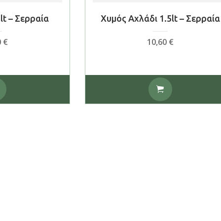
lt – Σερραία
Χυμός Αχλάδι 1.5lt – Σερραία
0
€
10,60
€