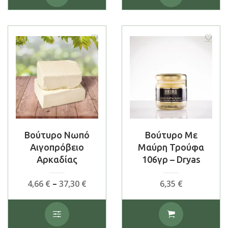
40,00 €
προϊόν
έχει
πολλαπλές
παραλλαγές.
Οι
επιλογές
μπορούν
να
επιλεγούν
στη
σελίδα
του
Βούτυρο Νωπό
Βούτυρο Με
προϊόντος
Αιγοπρόβειο
Μαύρη Τρούφα
Αρκαδίας
106γρ – Dryas
Price
4,66
€
–
37,30
€
6,35
€
range:
4,66 €
Αυτό
through
το
37,30 €
προϊόν