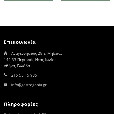
έχει
πολλαπλές
παραλλαγές.
Οι
επιλογές
μπορούν
να
Επικοινωνία
επιλεγούν
στη
Αναγεννήσεως 28 & Μηδείας
σελίδα
του
142 33 Περισσός Νέας Ιωνίας
προϊόντος
Αθήνα, Ελλάδα
215 55 15 935
info@gastrogonia.gr
Πληροφορίες