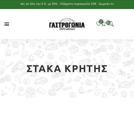
Αποστολές σε όλη την Ε.Ε. με DHL - Ελάχιστη παραγγελία 50€ - Δωρεάν παράδοση με παραγγε
ΣΤΆΚΑ ΚΡΉΤΗΣ