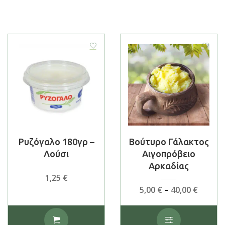
Ρυζόγαλο 180γρ –
Βούτυρο Γάλακτος
Λούσι
Αιγοπρόβειο
Αρκαδίας
1,25
€
Price
5,00
€
–
40,00
€
range:
5,00 €
Αυτό
throu
το