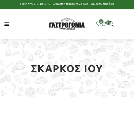
στολές σε όλη την Ε.Ε. με DHL - Ελάχιστη παραγγελία 50€ - Δωρεάν παράδοση με παραγγελία ά
ΣΚΆΡΚΟΣ ΊΟΥ