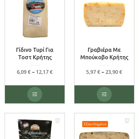
Γίδινο Τυρί Για
Γραβιέρα Με
Τοστ Κρήτης
Μπούκοβο Κρήτης
Price
Price
6,09
€
–
12,17
€
5,97
€
–
23,90
€
range:
range:
6,09 €
5,97 €
Αυτό
Αυτό
through
throu
το
το
12,17 €
23,90 €
προϊόν
προϊόν
έχει
έχει
πολλαπλές
πολλαπλές
παραλλαγές.
παραλλαγές.
Εξαντλημένο
Οι
Οι
επιλογές
επιλογές