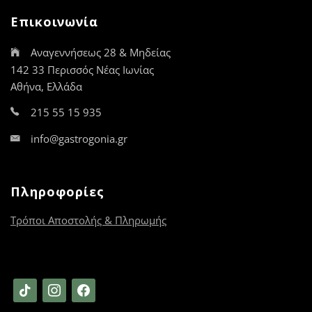
να
Επικοινωνία
επιλεγούν
στη
Αναγεννήσεως 28 & Μηδείας
σελίδα
του
142 33 Περισσός Νέας Ιωνίας
προϊόντος
Αθήνα, Ελλάδα
215 55 15 935
info@gastrogonia.gr
Πληροφορίες
Τρόποι Αποστολής & Πληρωμής
tiktok
instagram
facebook