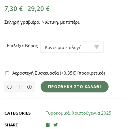
Price
7,30
€
29,20
€
–
range:
7,30 €
Σκληρή γραβιέρα, Νιώτικη, με πιπέρι.
through
29,20 €
Επιλέξτε Βάρος
Αεροστεγή Συσκευασία (+0,35€)
(προαιρετικό)
Σκάρκος
ΠΡΟΣΘΉΚΗ ΣΤΟ ΚΑΛΆΘΙ
Ίου
quantity
CATEGORIES
Τυροκομικά
,
Χριστούγεννα 2025
SHARE