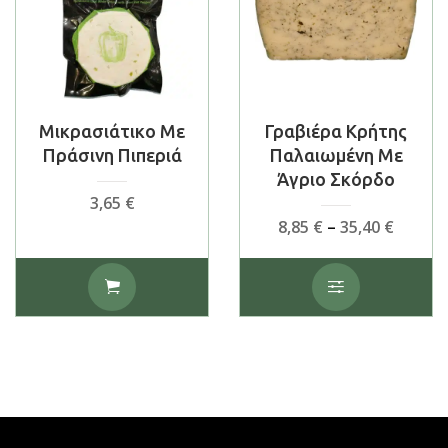
μπορούν
μπορούν
να
να
επιλεγούν
επιλεγούν
στη
στη
σελίδα
σελίδα
του
του
Μικρασιάτικο Με
Γραβιέρα Κρήτης
προϊόντος
προϊόντος
Πράσινη Πιπεριά
Παλαιωμένη Με
Άγριο Σκόρδο
3,65
€
Price
8,85
€
–
35,40
€
range:
8,85 €
Αυτό
throu
το
35,40 €
προϊόν
έχει
πολλαπλές
παραλλαγές.
Οι
επιλογές
μπορούν