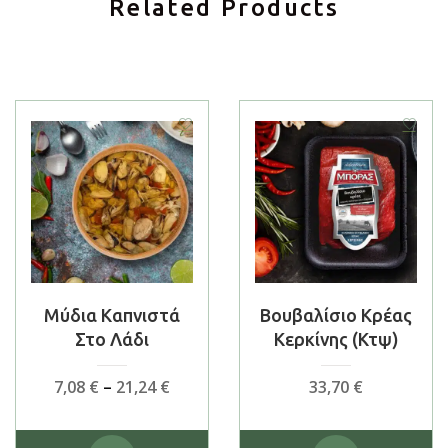
Related Products
Μύδια Καπνιστά
Βουβαλίσιο Κρέας
Στο Λάδι
Κερκίνης (κτψ)
Price
7,08
€
–
21,24
€
33,70
€
range:
7,08 €
Αυτό