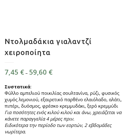
Ντολμαδάκια γιαλαντζί
χειροποίητα
Price
7,45
€
59,60
€
–
range:
7,45 €
Συστατικά
:
through
Φύλλο αμπελιού ποικιλίας σουλτανίνα, ρύζι, φυσικός
59,60 €
χυμός λεμονιού, εξαιρετικό παρθένο ελαιόλαδο, αλάτι,
πιπέρι, δυόσμος, φρέσκο κρεμμυδάκι, ξερό κρεμμύδι
Για ποσότητες ενός κιλού κιλού και άνω, χρειάζεται να
κάνετε παραγγελία 4 μέρες πριν.
Ειδικότερα την περίοδο των εορτών, 2 εβδομάδες
νωρίτερα.