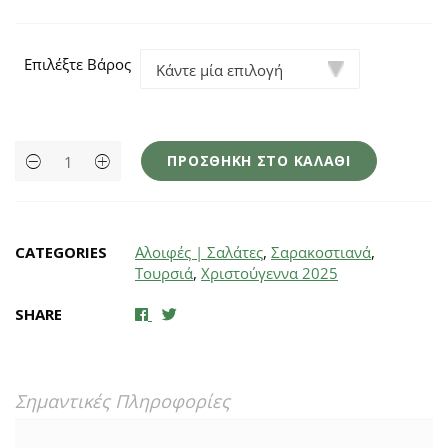
Επιλέξτε Βάρος
Ντολμαδάκια
ΠΡΟΣΘΉΚΗ ΣΤΟ ΚΑΛΆΘΙ
γιαλαντζί
χειροποίητα
quantity
CATEGORIES
Αλοιφές | Σαλάτες
,
Σαρακοστιανά
,
Τουρσιά
,
Χριστούγεννα 2025
SHARE
Σημαντικές Πληροφορίες