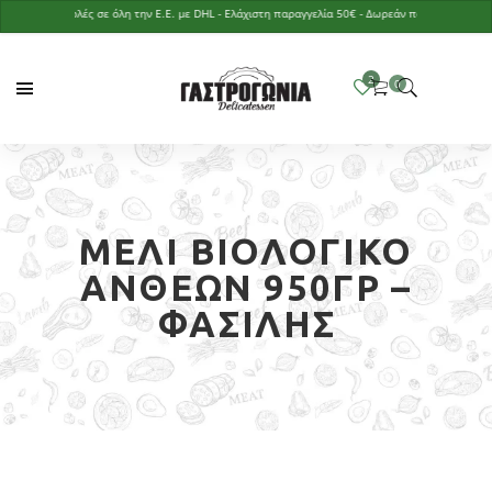
Αποστολές σε όλη την Ε.Ε. με DHL - Ελάχιστη παραγγελία 50€ - Δωρεάν παράδοση με παραγγ
ΜΈΛΙ ΒΙΟΛΟΓΙΚΌ
ΑΝΘΈΩΝ 950ΓΡ –
ΦΑΣΙΛΉΣ