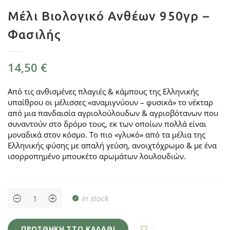
Μέλι Βιολογικό Ανθέων 950γρ –
Φασιλής
14,50
€
Από τις ανθισμένες πλαγιές & κάμπους της Ελληνικής
υπαίθρου οι μέλισσες «αναμιγνύουν – φυσικά» το νέκταρ
από μια πανδαισία αγριολούλουδων & αγριοβότανων που
συναντούν στο δρόμο τους, εκ των οποίων πολλά είναι
μοναδικά στον κόσμο. Το πιο «γλυκό» από τα μέλια της
Ελληνικής φύσης με απαλή γεύση, ανοιχτόχρωμο & με ένα
ισορροπημένο μπουκέτο αρωμάτων λουλουδιών.
Μέλι
In stock
Βιολογικό
Ανθέων
950γρ
-
ΠΡΟΣΘΉΚΗ ΣΤΟ ΚΑΛΆΘΙ