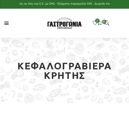
Αποστολές σε όλη την Ε.Ε. με DHL - Ελάχιστη παραγγελία 50€ - Δωρεάν παράδοση με παραγγελ
ΚΕΦΑΛΟΓΡΑΒΙΈΡΑ
ΚΡΉΤΗΣ