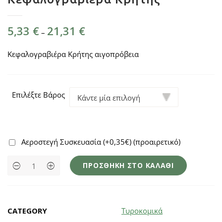
Price
5,33
€
21,31
€
–
range:
5,33 €
Κεφαλογραβιέρα Κρήτης αιγοπρόβεια
through
21,31 €
Επιλέξτε Βάρος
Αεροστεγή Συσκευασία (+0,35€)
(προαιρετικό)
Κεφαλογραβιέρα
ΠΡΟΣΘΉΚΗ ΣΤΟ ΚΑΛΆΘΙ
Κρήτης
quantity
CATEGORY
Τυροκομικά