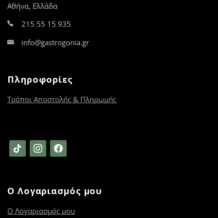
προϊόντος
προϊόντος
Αθήνα, Ελλάδα
215 55 15 935
info@gastrogonia.gr
Πληροφορίες
Τρόποι Αποστολής & Πληρωμής
tiktok
instagram
facebook
Ο Λογαριασμός μου
Ο Λογαριασμός μου