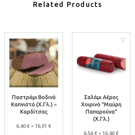
Related Products
Παστράμι Βοδινό
Σαλάμι Αέρος
Καπνιστό (χ.γλ.) –
Χοιρινό “Μαύρη
Καρδίτσας
Παπαρούνα”
(χ.γλ.)
Price
6,40
€
–
16,01
€
range:
Price
6,56
€
–
16,40
€