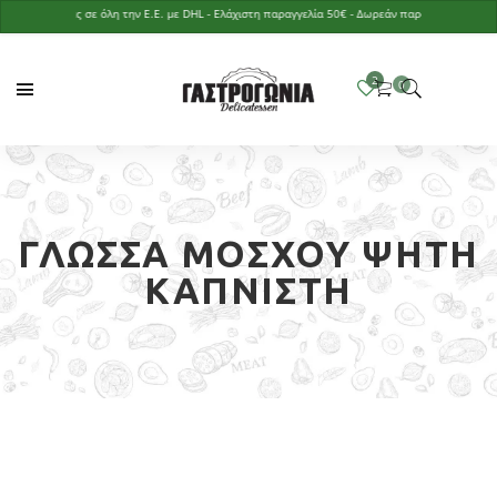
Αποστολές σε όλη την Ε.Ε. με DHL - Ελάχιστη παραγγελία 50€ - Δωρεάν παράδοση με παραγγελί
ΓΛΏΣΣΑ ΜΌΣΧΟΥ ΨΗΤΉ
ΚΑΠΝΙΣΤΉ