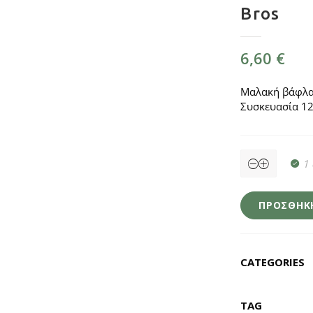
Bros
6,60
€
Μαλακή βάφλα 
Συσκευασία 1
Βάφλα
1
Σοκολάτας
4τμχ
-
The
ΠΡΟΣΘΉΚΗ
Bee
Bros
quantity
CATEGORIES
TAG