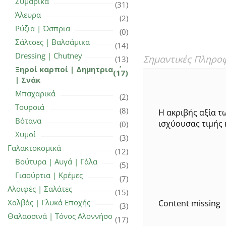
Ζυμαρικά
(31)
Άλευρα
(2)
Ρύζια | Όσπρια
(0)
Σάλτσες | Βαλσάμικα
(14)
Dressing | Chutney
Σημαντικές Πληρο
(13)
Ξηροί καρποί | Δημητριακά
(17)
| Σνάκ
Μπαχαρικά
(2)
Τουρσιά
(8)
Η ακριβής αξία τ
Βότανα
ισχύουσας τιμής 
(0)
Χυμοί
(3)
Γαλακτοκομικά
(12)
Βούτυρα | Αυγά | Γάλα
(5)
Γιαούρτια | Κρέμες
(7)
Αλοιφές | Σαλάτες
(15)
Χαλβάς | Γλυκά Εποχής
Content missing
(3)
Θαλασσινά | Τόνος Αλοννήσου
(17)