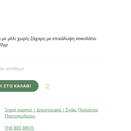
με μέλι χωρίς ζάχαρη με επικάλυψη σοκολάτα.
20γρ
 σε απόθεμα
 ΣΤΟ ΚΑΛΆΘΙ
Ξηροί καρποί | Δημητριακά | Σνάκ
,
Προϊόντα
Παντοπωλείου
THE BEE BROS