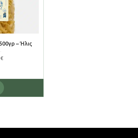
500γρ – Ήλις
5
€