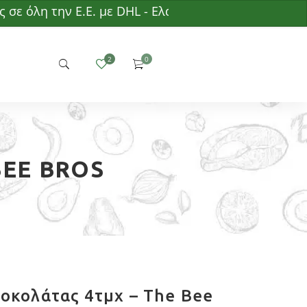
λη την Ε.Ε. με DHL - Ελάχιστη παραγγελία 50€ - Δω
BEE BROS
οκολάτας 4τμχ – The Bee