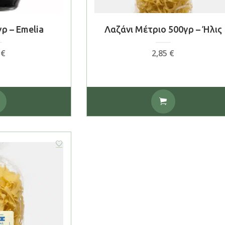
ρ – Emelia
Λαζάνι Μέτριο 500γρ – Ήλις
0
€
2,85
€