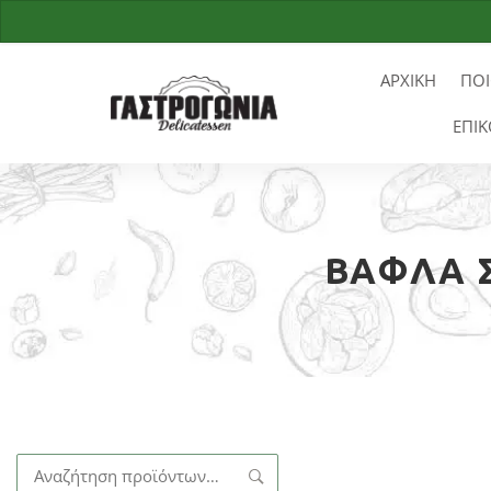
ΑΡΧΙΚΗ
ΠΟΙ
ΕΠΙΚ
ΒΆΦΛΑ Σ
Αναζήτηση
για: