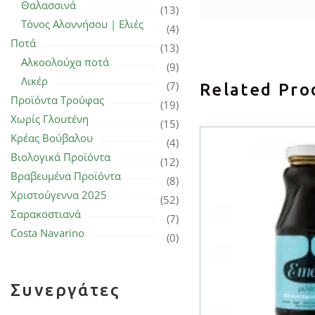
Θαλασσινά
(13)
Τόνος Αλοννήσου | Ελιές
(4)
Ποτά
(13)
Αλκοολούχα ποτά
(9)
Λικέρ
(7)
Related Pro
Προϊόντα Τρούφας
(19)
Χωρίς Γλουτένη
(15)
Κρέας Βούβαλου
(4)
Βιολογικά Προϊόντα
(12)
Βραβευμένα Προϊόντα
(8)
Χριστούγεννα 2025
(52)
Σαρακοστιανά
(7)
Costa Navarino
(0)
Συνεργάτες