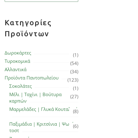
Κατηγορίες
Προϊόντων
Δωροκάρτες
(1)
Τυροκομικά
(54)
Αλλαντικά
(34)
Προϊόντα Παντοπωλείου
(123)
Σοκολάτες
(1)
Μέλι | Ταχίνι | Βούτυρα
(27)
καρπών
Μαρμελάδες | Γλυκά Κουταλιού
(8)
Παξιμάδια | Κριτσίνια | Ψωμί
(6)
τοστ