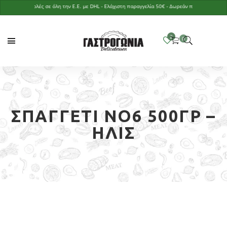
Αποστολές σε όλη την Ε.Ε. με DHL - Ελάχιστη παραγγελία 50€ - Δωρεάν παράδοση με παραγγ
ΣΠΑΓΓΈΤΙ ΝΟ6 500ΓΡ –
ΉΛΙΣ