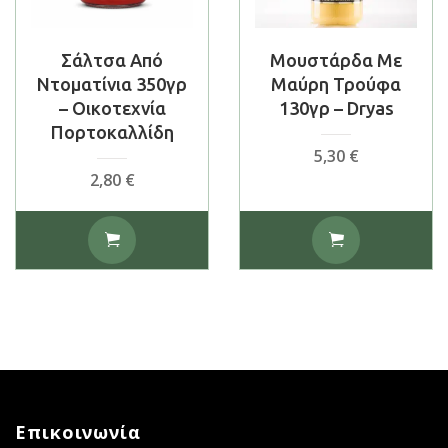
Σάλτσα Από
Μουστάρδα Με
Ντοματίνια 350γρ
Μαύρη Τρούφα
– Οικοτεχνία
130γρ – Dryas
Πορτοκαλλίδη
5,30
€
2,80
€
Επικοινωνία